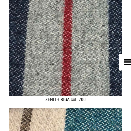
HOME
UNTERNEHMEN
LEDER
FELL
TEXTIL
ECO FRIENDLY
SHOP PELLEBELLE
PRODUKTE
DIENSTLEISTUNGEN
KNOW HOW
NEWS
KONTAKT