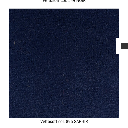
HOME
UNTERNEHMEN
LEDER
FELL
TEXTIL
ECO FRIENDLY
SHOP PELLEBELLE
PRODUKTE
DIENSTLEISTUNGEN
KNOW HOW
NEWS
KONTAKT