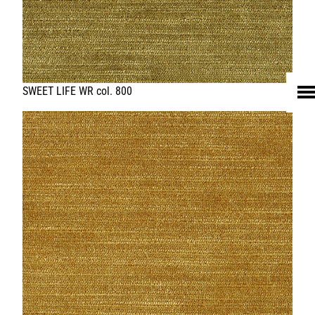
HOME
UNTERNEHMEN
LEDER
FELL
TEXTIL
ECO FRIENDLY
SHOP PELLEBELLE
PRODUKTE
DIENSTLEISTUNGEN
KNOW HOW
NEWS
KONTAKT