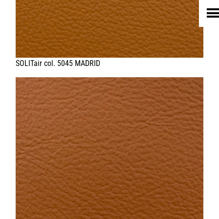
LEDER
FELL
TEXTIL
ECO FRIENDLY
SHOP PELLEBELLE
PRODUKTE
DIENSTLEISTUNGEN
KNOW HOW
NEWS
KONTAKT