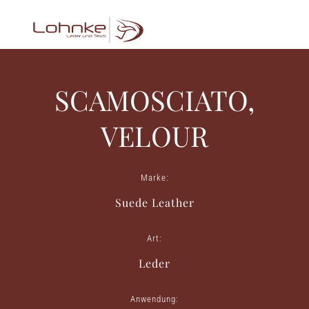
SCAMOSCIATO,
VELOUR
Marke:
Suede Leather
Art:
Leder
Anwendung: