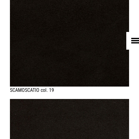
HOME
UNTERNEHMEN
LEDER
FELL
TEXTIL
ECO FRIENDLY
SHOP PELLEBELLE
PRODUKTE
DIENSTLEISTUNGEN
KNOW HOW
NEWS
KONTAKT