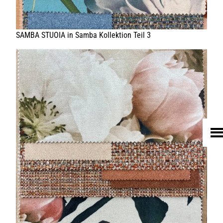
HOME
UNTERNEHMEN
LEDER
FELL
TEXTIL
ECO FRIENDLY
SHOP PELLEBELLE
PRODUKTE
DIENSTLEISTUNGEN
KNOW HOW
NEWS