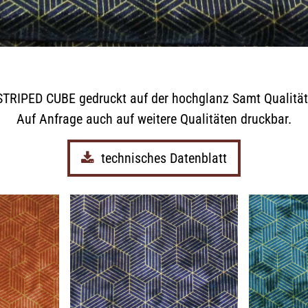
UNTERNEHMEN
LEDER
FELL
STRIPED CUBE gedruckt auf der hochglanz Samt Qualität
Auf Anfrage auch auf weitere Qualitäten druckbar.
TEXTIL
technisches Datenblatt
ECO FRIENDLY
SHOP PELLEBELLE
PRODUKTE
DIENSTLEISTUNGEN