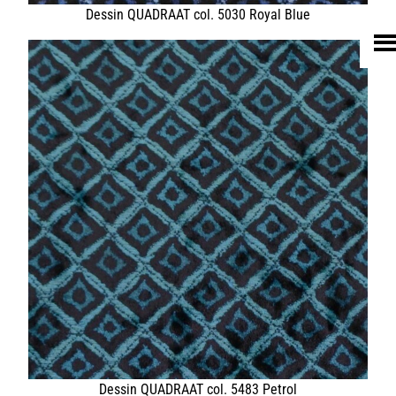
TEXTIL
ECO FRIENDLY
SHOP PELLEBELLE
PRODUKTE
DIENSTLEISTUNGEN
KNOW HOW
NEWS
KONTAKT