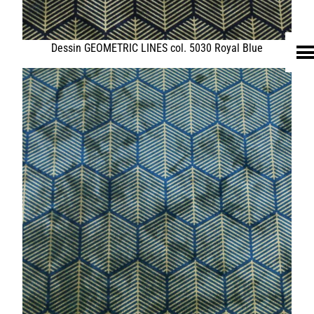
FELL
TEXTIL
ECO FRIENDLY
SHOP PELLEBELLE
PRODUKTE
DIENSTLEISTUNGEN
KNOW HOW
NEWS
KONTAKT