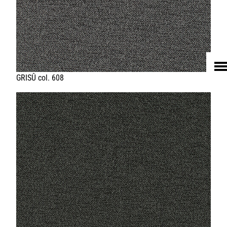
HOME
UNTERNEHMEN
LEDER
FELL
TEXTIL
ECO FRIENDLY
SHOP PELLEBELLE
PRODUKTE
DIENSTLEISTUNGEN
KNOW HOW
NEWS
KONTAKT