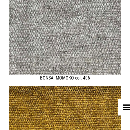
HOME
UNTERNEHMEN
LEDER
FELL
TEXTIL
ECO FRIENDLY