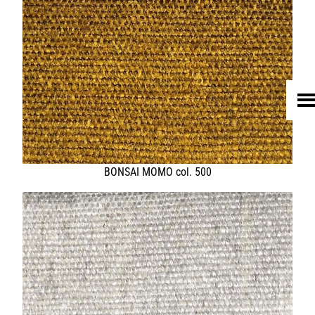
HOME
UNTERNEHMEN
LEDER
FELL
TEXTIL
ECO FRIENDLY
SHOP PELLEBELLE
PRODUKTE
DIENSTLEISTUNGEN
KNOW HOW
NEWS
KONTAKT