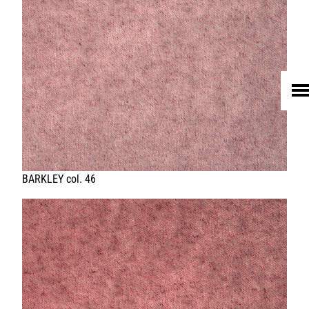
HOME
UNTERNEHMEN
LEDER
FELL
TEXTIL
ECO FRIENDLY
SHOP PELLEBELLE
PRODUKTE
DIENSTLEISTUNGEN
KNOW HOW
NEWS
KONTAKT