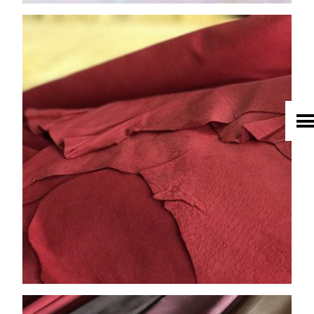
HOME
UNTERNEHMEN
LEDER
FELL
TEXTIL
ECO FRIENDLY
SHOP PELLEBELLE
PRODUKTE
DIENSTLEISTUNGEN
KNOW HOW
NEWS
KONTAKT