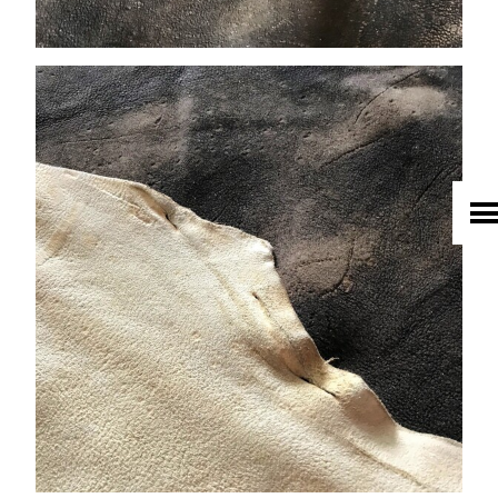
HOME
UNTERNEHMEN
LEDER
FELL
TEXTIL
ECO FRIENDLY
SHOP PELLEBELLE
PRODUKTE
DIENSTLEISTUNGEN
KNOW HOW
NEWS
KONTAKT