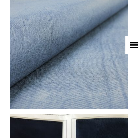
HOME
UNTERNEHMEN
LEDER
FELL
TEXTIL
ECO FRIENDLY
SHOP PELLEBELLE
PRODUKTE
DIENSTLEISTUNGEN
KNOW HOW
NEWS
KONTAKT