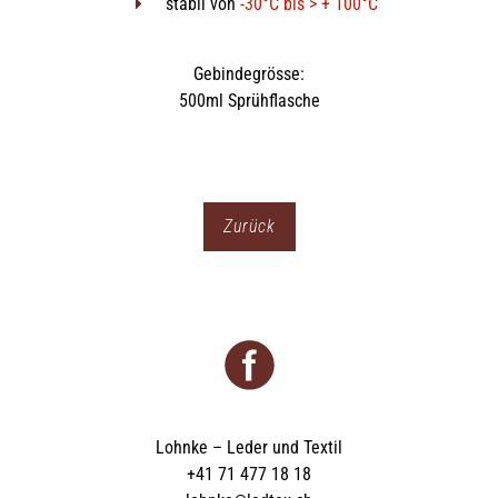
stabil von
-30°C bis > + 100°C
Gebindegrösse:
500ml Sprühflasche
Zurück
Lohnke – Leder und Textil
+41 71 477 18 18