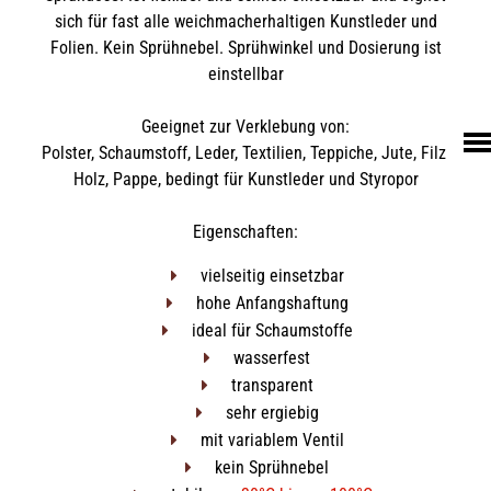
LEDER
sich für fast alle weichmacherhaltigen Kunstleder und
Folien. Kein Sprühnebel. Sprühwinkel und Dosierung ist
FELL
einstellbar
TEXTIL
ECO FRIENDLY
Geeignet zur Verklebung von:
Polster, Schaumstoff, Leder, Textilien, Teppiche, Jute, Filz,
SHOP PELLEBELLE
Holz, Pappe, bedingt für Kunstleder und Styropor
PRODUKTE
DIENSTLEISTUNGEN
Eigenschaften:
KNOW HOW
vielseitig einsetzbar
NEWS
hohe Anfangshaftung
ideal für Schaumstoffe
KONTAKT
wasserfest
transparent
sehr ergiebig
mit variablem Ventil
kein Sprühnebel