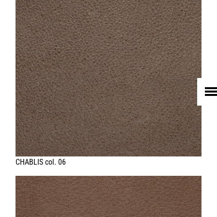
HOME
UNTERNEHMEN
LEDER
FELL
TEXTIL
ECO FRIENDLY
SHOP PELLEBELLE
PRODUKTE
DIENSTLEISTUNGEN
KNOW HOW
NEWS
KONTAKT