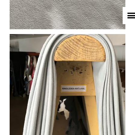
TEXTIL
ECO FRIENDLY
SHOP PELLEBELLE
PRODUKTE
DIENSTLEISTUNGEN
KNOW HOW
NEWS
KONTAKT