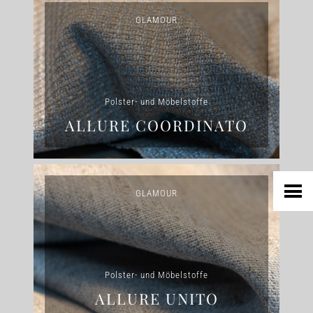
GLAMOUR
HOME
Polster- und Möbelstoffe
UNTERNEHMEN
ALLURE COORDINATO
LEDER
FELL
TEXTIL
GLAMOUR
ECO FRIENDLY
SHOP PELLEBELLE
PRODUKTE
DIENSTLEISTUNGEN
Polster- und Möbelstoffe
KNOW HOW
ALLURE UNITO
NEWS