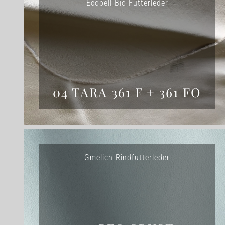
Ecopell Bio-Futterleder
04 TARA 361 F + 361 FO
Gmelich Rindfutterleder