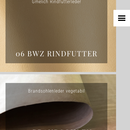
Gmelich Rindfutterleder
06 BWZ RINDFUTTER
Brandsohlenleder vegetabil