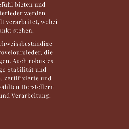
efühl bieten und
tterleder werden
t verarbeitet, wobei
unkt stehen.
schweissbeständige
oveloursleder, die
gen. Auch robustes
ge Stabilität und
 zertifizierte und
ählten Herstellern
 und Verarbeitung.