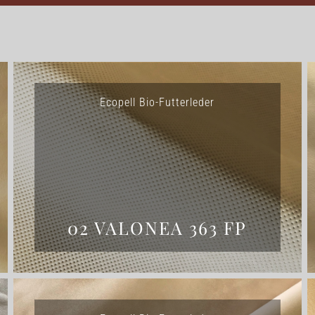
Ecopell Bio-Futterleder
HOME
UNTERNEHMEN
02 VALONEA 363 FP
LEDER
FELL
TEXTIL